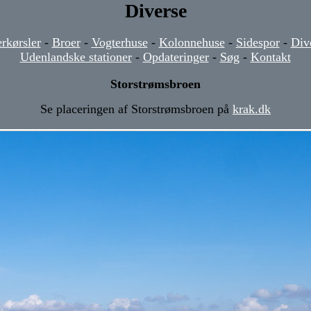
Diverse
rkørsler
-
Broer
-
Vogterhuse
-
Kolonnehuse
-
Sidespor
-
Div
Udenlandske stationer
-
Opdateringer
-
Søg
-
Kontakt
Storstrømsbroen
Se placeringen af Storstrømsbroen på
krak.dk