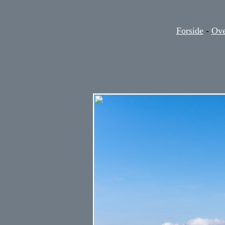
Forside
-
Ove