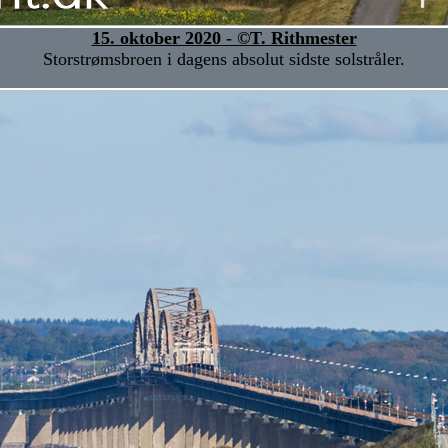
15. oktober 2020 - ©T. Rithmester
Storstrømsbroen i dagens absolut sidste solstråler.