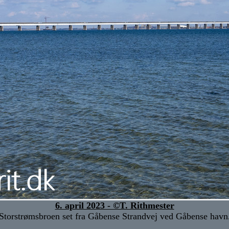
6. april 2023 - ©T. Rithmester
Storstrømsbroen set fra Gåbense Strandvej ved Gåbense havn