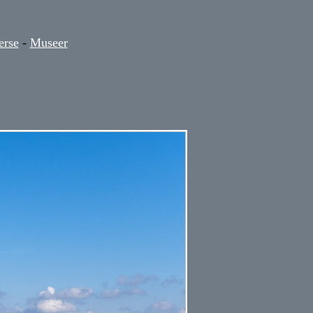
erse
-
Museer