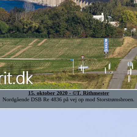
15. oktober 2020 - ©T. Rithmester
Nordgående DSB Re 4836 på vej op mod Storstrømsbroen.