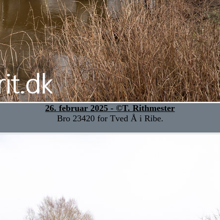
26. februar 2025 - ©T. Rithmester
Bro 23420 for Tved Å i Ribe.