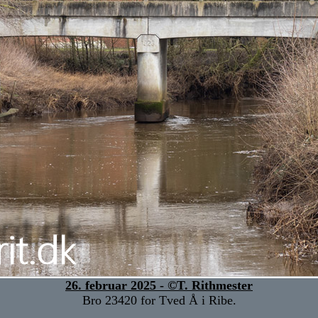
26. februar 2025 - ©T. Rithmester
Bro 23420 for Tved Å i Ribe.