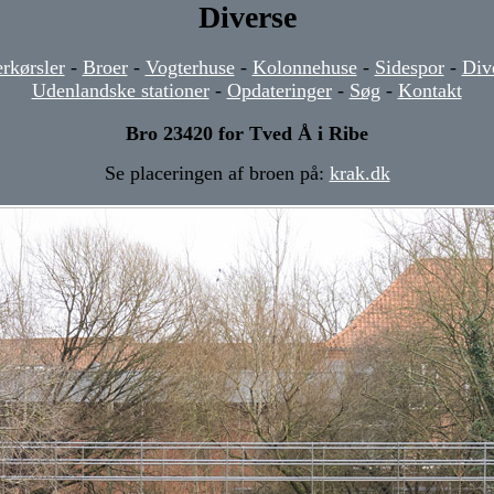
Diverse
rkørsler
-
Broer
-
Vogterhuse
-
Kolonnehuse
-
Sidespor
-
Div
Udenlandske stationer
-
Opdateringer
-
Søg
-
Kontakt
Bro 23420 for Tved Å i Ribe
Se placeringen af broen på:
krak.dk