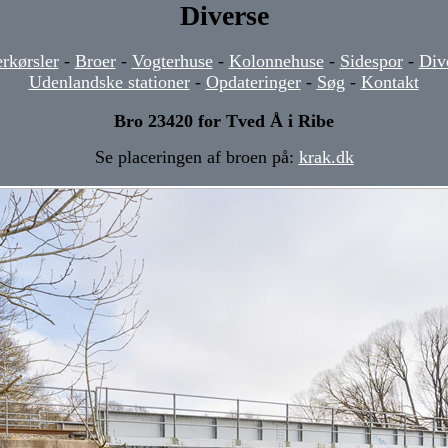
Diverse
rkørsler
-
Broer
-
Vogterhuse
-
Kolonnehuse
-
Sidespor
-
Div
Udenlandske stationer
-
Opdateringer
-
Søg
-
Kontakt
Bro 23420 for Tved Å i Ribe
Se placeringen af broen på:
krak.dk