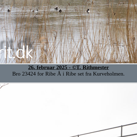
26. februar 2025 - ©T. Rithmester
Bro 23424 for Ribe Å i Ribe set fra Kurveholmen.