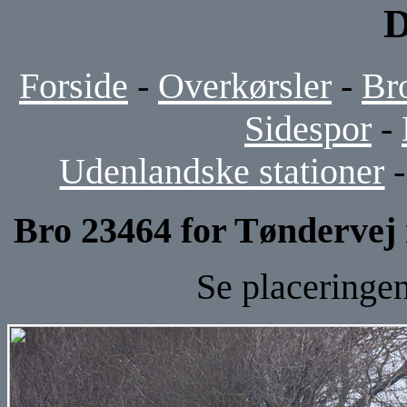
D
Forside
-
Overkørsler
-
Br
Sidespor
-
Udenlandske stationer
Bro 23464 for Tønderve
Se placeringe