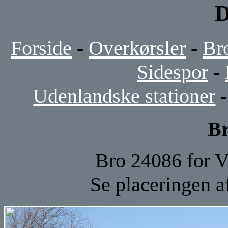
D
Forside
-
Overkørsler
-
Br
Sidespor
-
Udenlandske stationer
Br
Bro 24086 for V
Se placeringen 