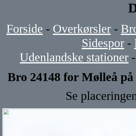
D
Forside
-
Overkørsler
-
Br
Sidespor
-
Udenlandske stationer
Bro 24148 for Mølleå p
Se placeringe