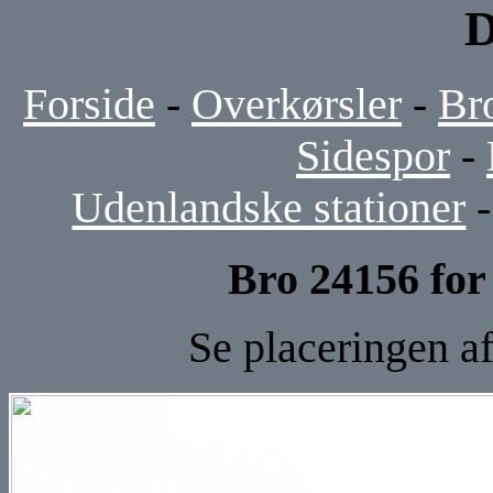
D
Forside
-
Overkørsler
-
Br
Sidespor
-
Udenlandske stationer
Bro 24156 for
Se placeringen a