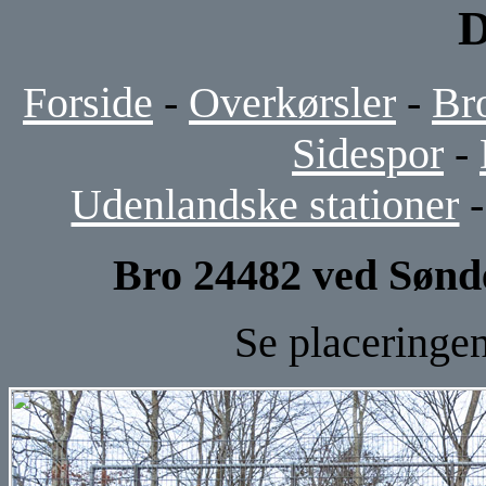
D
Forside
-
Overkørsler
-
Br
Sidespor
-
Udenlandske stationer
Bro 24482 ved Sønd
Se placeringe