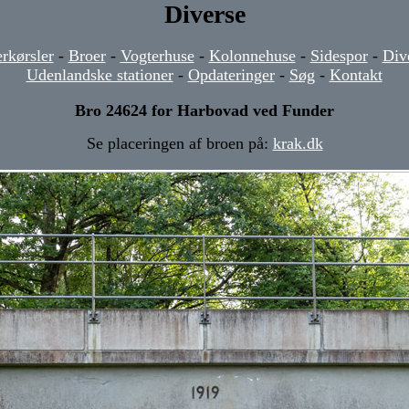
Diverse
rkørsler
-
Broer
-
Vogterhuse
-
Kolonnehuse
-
Sidespor
-
Div
Udenlandske stationer
-
Opdateringer
-
Søg
-
Kontakt
Bro 24624 for Harbovad ved Funder
Se placeringen af broen på:
krak.dk