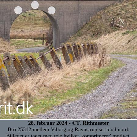
28. februar 2024 - ©T. Rithmester
Bro 25312 mellem Viborg og Ravnstrup set mod nord.
Billedet er taget med tele hvilket 'komprimerer' motivet.