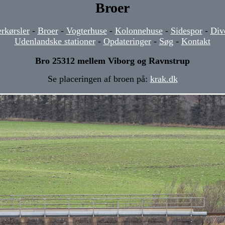
Broer
rkørsler
-
Broer
-
Vogterhuse
-
Kolonnehuse
-
Sidespor
-
Div
Udenlandske stationer
-
Opdateringer
-
Søg
-
Kontakt
Bro 25312 mellem Viborg og Ravnstrup
Se placeringen af broen på:
krak.dk