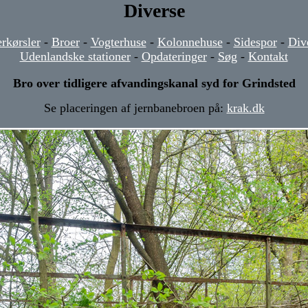
Diverse
rkørsler
-
Broer
-
Vogterhuse
-
Kolonnehuse
-
Sidespor
-
Div
Udenlandske stationer
-
Opdateringer
-
Søg
-
Kontakt
Bro over tidligere afvandingskanal syd for Grindsted
Se placeringen af jernbanebroen på:
krak.dk