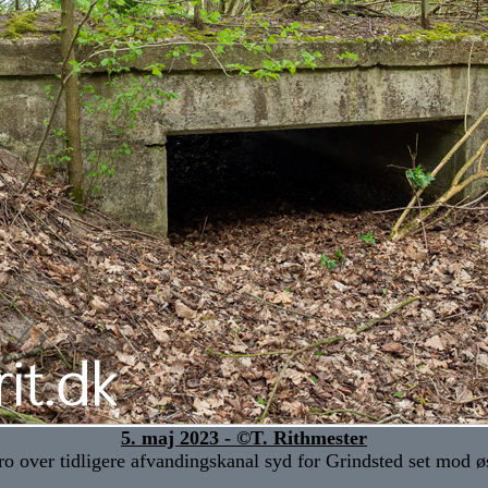
5. maj 2023 - ©T. Rithmester
ro over tidligere afvandingskanal syd for Grindsted set mod øs