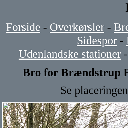
Forside
-
Overkørsler
-
Br
Sidespor
-
Udenlandske stationer
Bro for Brændstrup 
Se placeringen