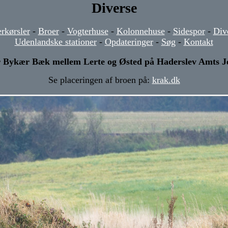
Diverse
rkørsler
-
Broer
-
Vogterhuse
-
Kolonnehuse
-
Sidespor
-
Div
Udenlandske stationer
-
Opdateringer
-
Søg
-
Kontakt
r Bykær Bæk mellem Lerte og Østed på Haderslev Amts J
Se placeringen af broen på:
krak.dk