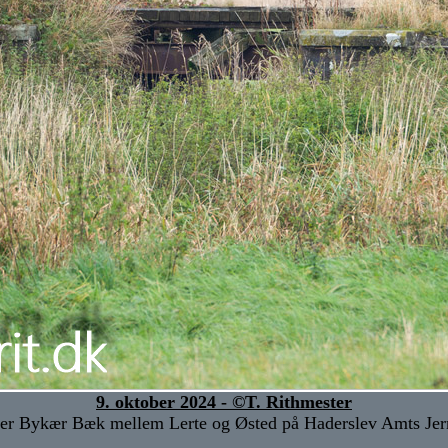
9. oktober 2024 - ©T. Rithmester
er Bykær Bæk mellem Lerte og Østed på Haderslev Amts Jer