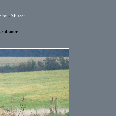
erse
-
Museer
ernbaner