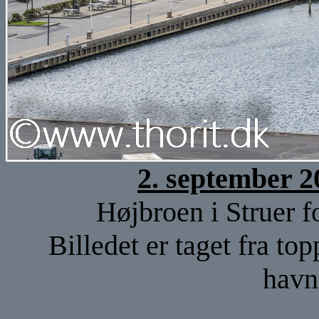
2. september 2
Højbroen i Struer f
Billedet er taget fra t
havn