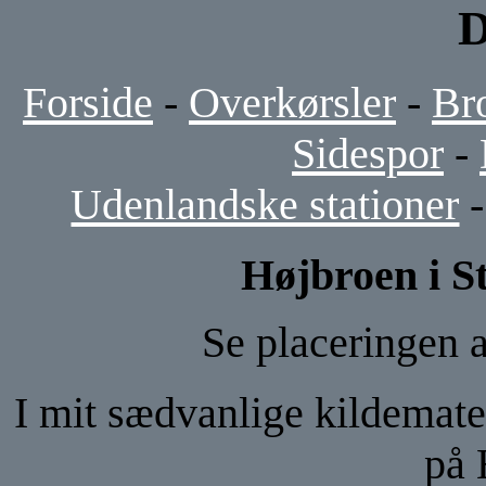
D
Forside
-
Overkørsler
-
Br
Sidespor
-
Udenlandske stationer
Højbroen i S
Se placeringen 
I mit sædvanlige kildemate
på 