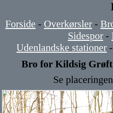
Forside
-
Overkørsler
-
Br
Sidespor
-
Udenlandske stationer
Bro for Kildsig Grøf
Se placeringen