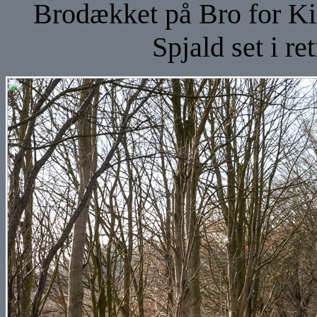
Brodækket på Bro for Ki
Spjald set i r