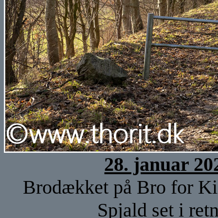
28. januar 20
Brodækket på Bro for Ki
Spjald set i re