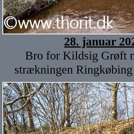
28. januar 20
Bro for Kildsig Grøft
strækningen Ringkøbing 