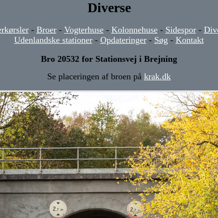
Diverse
rkørsler
-
Broer
-
Vogterhuse
-
Kolonnehuse
-
Sidespor
-
Div
Udenlandske stationer
-
Opdateringer
-
Søg
-
Kontakt
Bro 20532 for Stationsvej i Brejning
Se placeringen af broen på
krak.dk