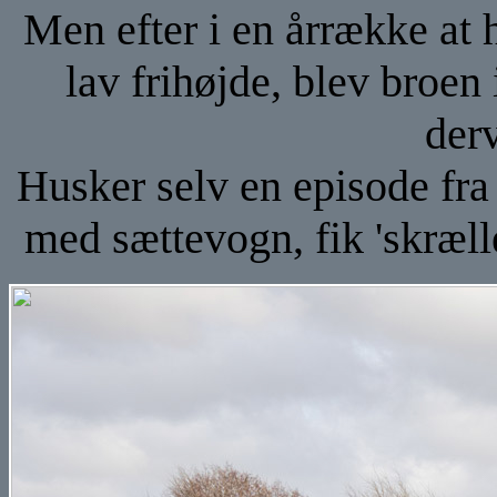
Men efter i en årrække at 
lav frihøjde, blev broen
der
Husker selv en episode fra
med sættevogn, fik 'skræll