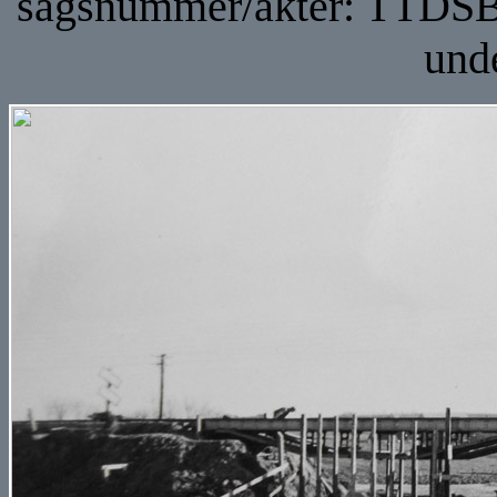
sagsnummer/akter: TTDSB
unde