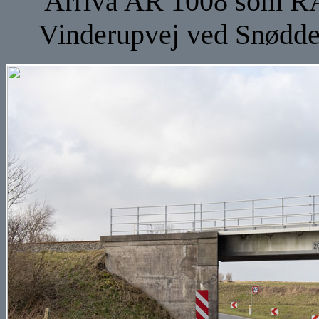
Arriva AR 1008 som RA
Vinderupvej ved Snødde