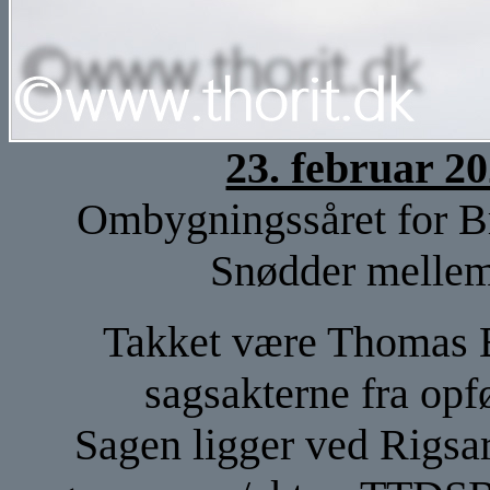
23. februar 2
Ombygningssåret for B
Snødder mellem
Takket være Thomas B
sagsakterne fra opf
Sagen ligger ved Rigsar