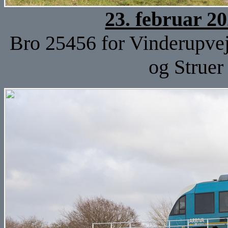
23. februar 2
Bro 25456 for Vinderupve
og Struer