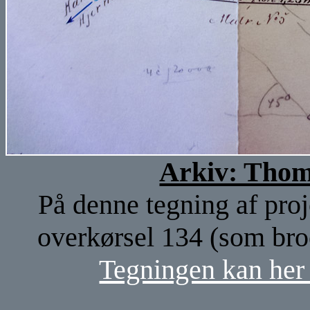
Arkiv: Thom
På denne tegning af proje
overkørsel 134 (som broe
Tegningen kan her 