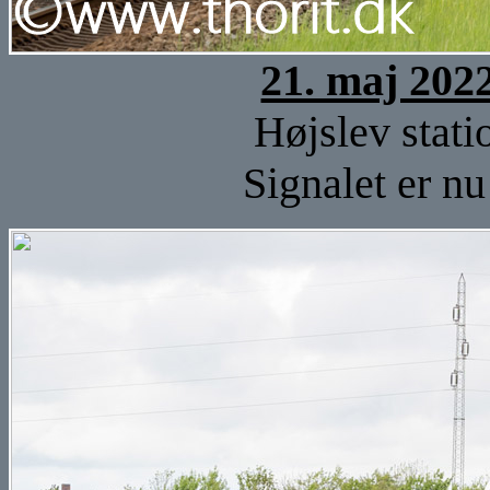
21. maj 202
Højslev stati
Signalet er nu