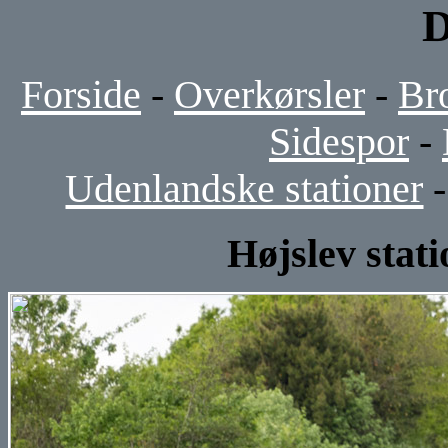
D
Forside
-
Overkørsler
-
Br
Sidespor
-
Udenlandske stationer
Højslev stati