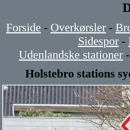
D
Forside
-
Overkørsler
-
Br
Sidespor
-
Udenlandske stationer
Holstebro stations 