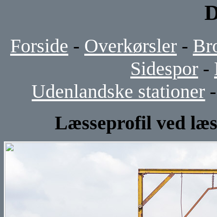
D
Forside
-
Overkørsler
-
Br
Sidespor
-
Udenlandske stationer
Læsseprofil ved læs