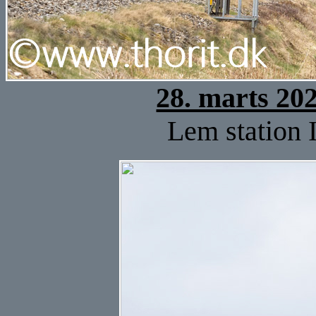
28. marts 20
Lem station I