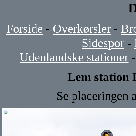
D
Forside
-
Overkørsler
-
Br
Sidespor
-
Udenlandske stationer
Lem station I
Se placeringen a