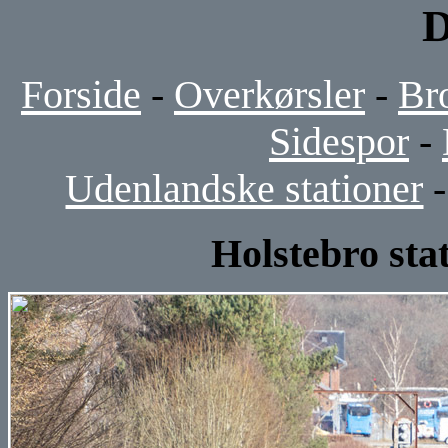
D
Forside
-
Overkørsler
-
Br
Sidespor
-
Udenlandske stationer
Holstebro stat