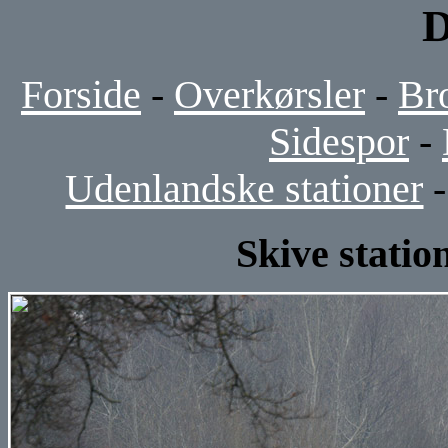
D
Forside
-
Overkørsler
-
Br
Sidespor
-
Udenlandske stationer
Skive station