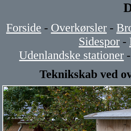
D
Forside
-
Overkørsler
-
Br
Sidespor
-
Udenlandske stationer
Teknikskab ved ov