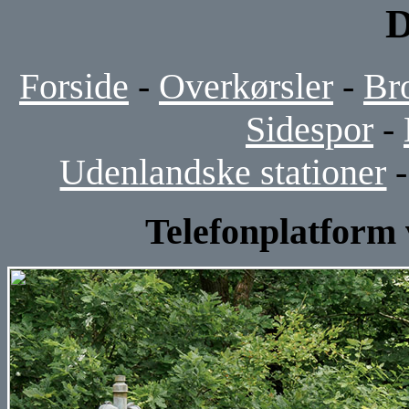
D
Forside
-
Overkørsler
-
Br
Sidespor
-
Udenlandske stationer
Telefonplatform 