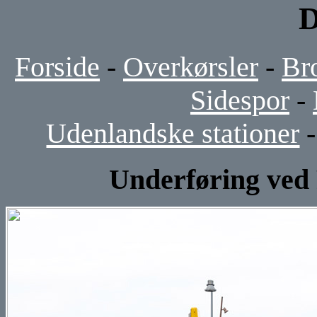
D
Forside
-
Overkørsler
-
Br
Sidespor
-
Udenlandske stationer
Underføring ved