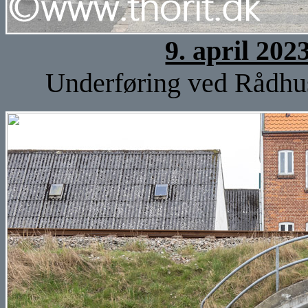
9. april 202
Underføring ved Rådhus