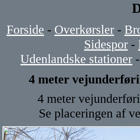
D
Forside
-
Overkørsler
-
Br
Sidespor
-
Udenlandske stationer
4 meter vejunderføri
4 meter vejunderføri
Se placeringen af v