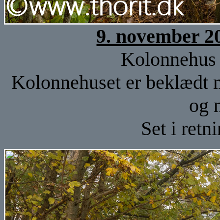
9. november 2
Kolonnehus 
Kolonnehuset er beklædt m
og 
Set i retn