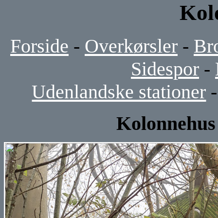
Kol
Forside
-
Overkørsler
-
Br
Sidespor
-
Udenlandske stationer
Kolonnehus 