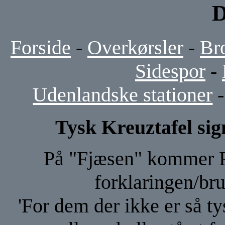
D
Forside
-
Overkørsler
-
Br
Sidespor
-
Udenlandske stationer
Tysk Kreuztafel sig
På "Fjæsen" kommer P
forklaringen/bru
'For dem der ikke er så ty