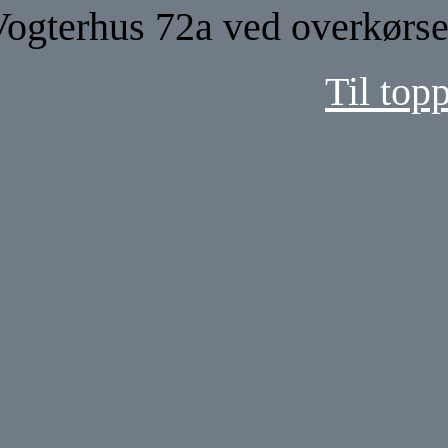
ogterhus 72a ved overkørsel
Til top