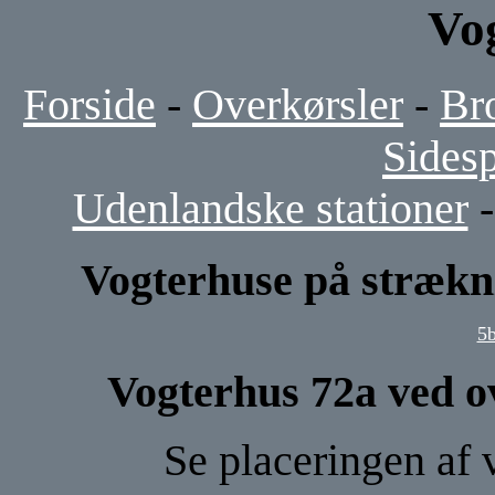
Vo
Forside
-
Overkørsler
-
Br
Sides
Udenlandske stationer
Vogterhuse på strækn
5
Vogterhus 72a ved o
Se placeringen af 