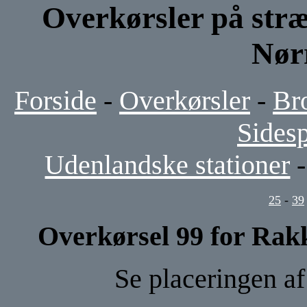
Overkørsler på str
Nør
Forside
-
Overkørsler
-
Br
Sides
Udenlandske stationer
25
-
39
Overkørsel 99 for Rak
Se placeringen a