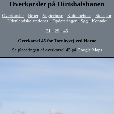
Overkørsler på Hirtshalsbanen
-
Overkørsler
-
Broer
-
Vogterhuse
-
Kolonnehuse
-
Sidespor
Udenlandske stationer
-
Opdateringer
-
Søg
-
Kontakt
21
-
29
-
45
Overkørsel 45 for Tornbyvej ved Horne
Se placeringen af overkørsel 45 på
Google Maps