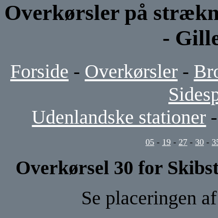
Overkørsler på stræk
- Gill
Forside
-
Overkørsler
-
Br
Sides
Udenlandske stationer
05
-
19
-
27
-
30
-
3
Overkørsel 30 for Skibs
Se placeringen a