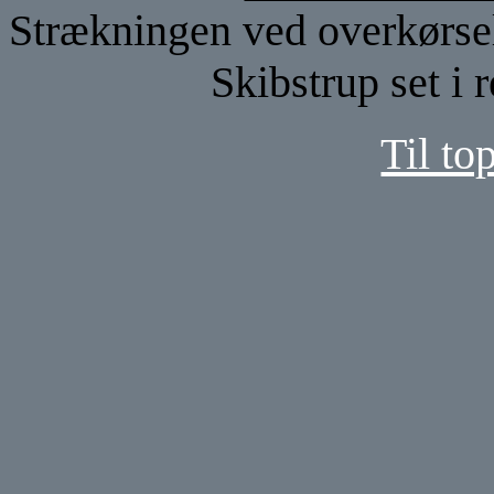
Strækningen ved overkørsel
Skibstrup set i 
Til to