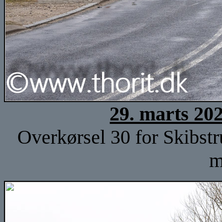
29. marts 20
Overkørsel 30 for Skibstr
m