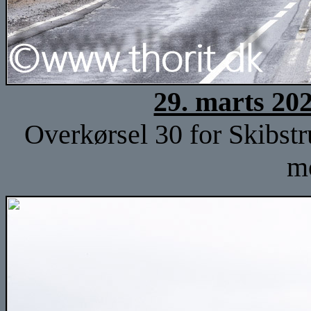
29. marts 20
Overkørsel 30 for Skibstr
m