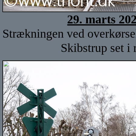
29. marts 20
Strækningen ved overkørsel
Skibstrup set i