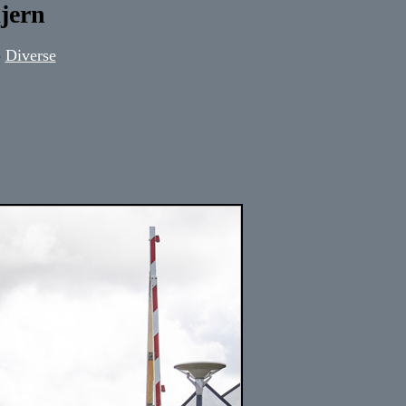
jern
-
Diverse