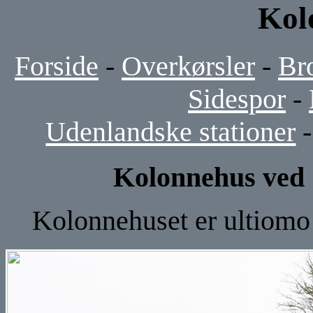
Kol
Forside
-
Overkørsler
-
Br
Sidespor
-
Udenlandske stationer
Kolonnehus ved 
Kolonnehuset er ultiomo