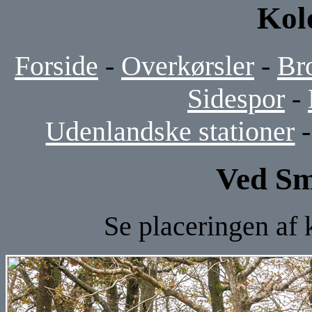
Kol
Forside
-
Overkørsler
-
Br
Sidespor
-
Udenlandske stationer
Ved Sm
Se placeringen af