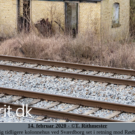
14. februar 2020 - ©T. Rithmester
ig tidligere kolonnehus ved Sværdborg set i retning mod Rød