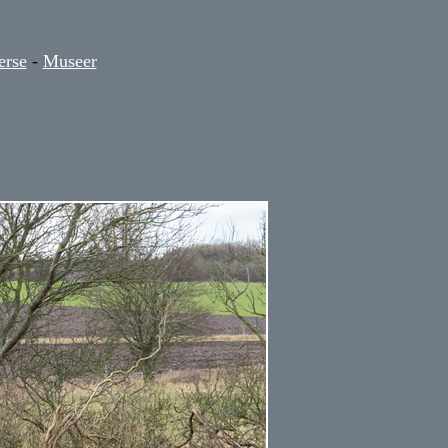
erse
-
Museer