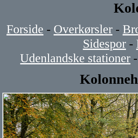
Kol
Forside
-
Overkørsler
-
Br
Sidespor
-
Udenlandske stationer
Kolonneh