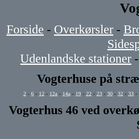
Vo
Forside
-
Overkørsler
-
Br
Sides
Udenlandske stationer
Vogterhuse på stræ
2
-
6
-
12
-
12a
-
14a
-
19
-
22
-
23
-
30
-
32
-
33
-
Vogterhus 46 ved overk