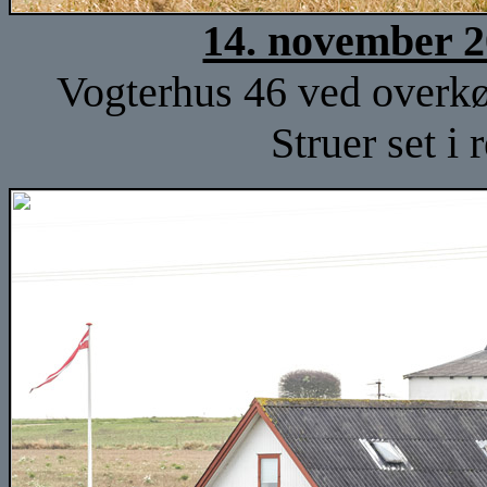
14. november 2
Vogterhus 46 ved overk
Struer set i