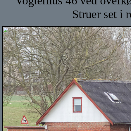
Vogterhus 46 ved overk
Struer set i