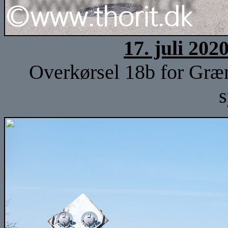
17. juli 202
Overkørsel 18b for Græ
s