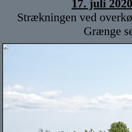
17. juli 202
Strækningen ved overkø
Grænge s