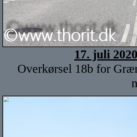
17. juli 202
Overkørsel 18b for Græ
n