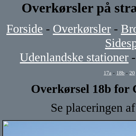
Overkørsler på st
Forside
-
Overkørsler
-
Br
Sides
Udenlandske stationer
17a
-
18b
-
20
Overkørsel 18b for
Se placeringen a