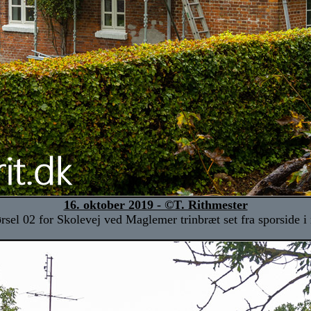
16. oktober 2019 - ©T. Rithmester
rsel 02 for Skolevej ved Maglemer trinbræt set fra sporside 