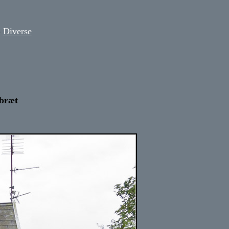
-
Diverse
nbræt