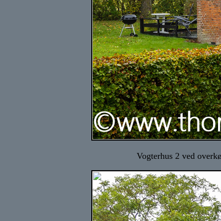
Vogterhus 2 ved overkø