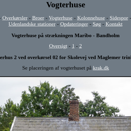
Vogterhuse
-
Overkørsler
-
Broer
-
Vogterhuse
-
Kolonnehuse
-
Sidespor
Udenlandske stationer
-
Opdateringer
-
Søg
-
Kontakt
Vogterhuse på strækningen Maribo - Bandholm
Oversigt
-
1
-
2
erhus 2 ved overkørsel 02 for Skolevej ved Maglemer tri
Se placeringen af vogterhuset på
krak.dk