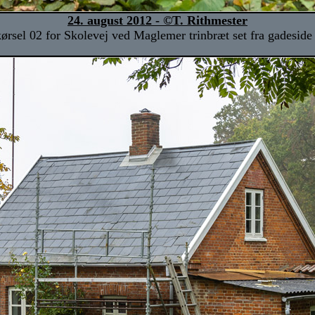
24. august 2012 - ©T. Rithmester
ørsel 02 for Skolevej ved Maglemer trinbræt set fra gadeside