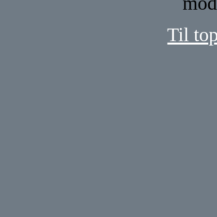
mod
Til to