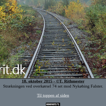
18. oktober 2015 - ©T. Rithmester
Strækningen ved overkørsel 74 set mod Nykøbing Falster.
Til toppen af siden