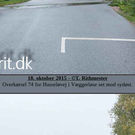
18. oktober 2015 - ©T. Rithmester
Overkørsel 74 for Hasseløvej i Væggerløse set mod sydøst.