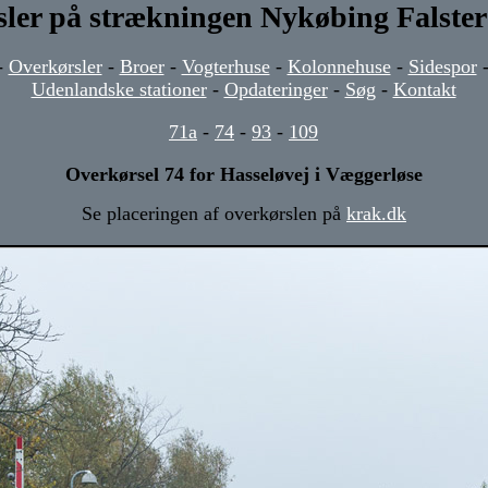
ler på strækningen Nykøbing Falster
-
Overkørsler
-
Broer
-
Vogterhuse
-
Kolonnehuse
-
Sidespor
Udenlandske stationer
-
Opdateringer
-
Søg
-
Kontakt
71a
-
74
-
93
-
109
Overkørsel 74 for Hasseløvej i Væggerløse
Se placeringen af overkørslen på
krak.dk