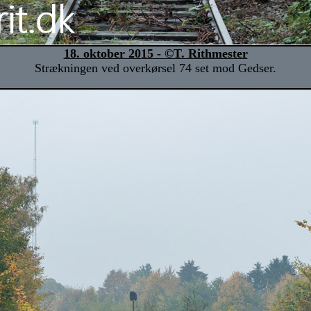
18. oktober 2015 - ©T. Rithmester
Strækningen ved overkørsel 74 set mod Gedser.