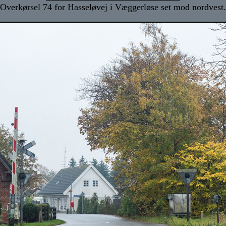
Overkørsel 74 for Hasseløvej i Væggerløse set mod nordvest.