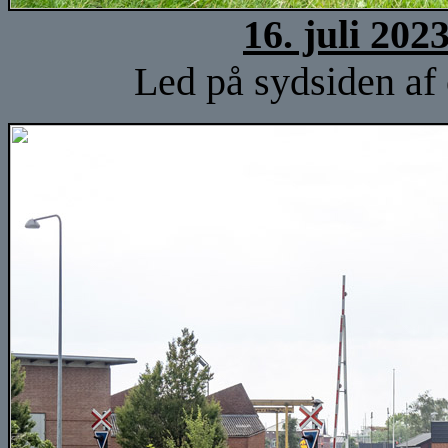
16. juli 202
Led på sydsiden af 