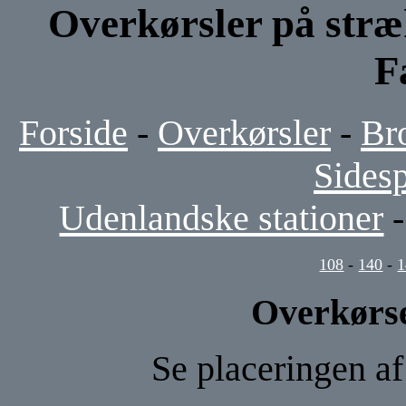
Overkørsler på stræ
F
Forside
-
Overkørsler
-
Br
Sides
Udenlandske stationer
108
-
140
-
1
Overkørse
Se placeringen a