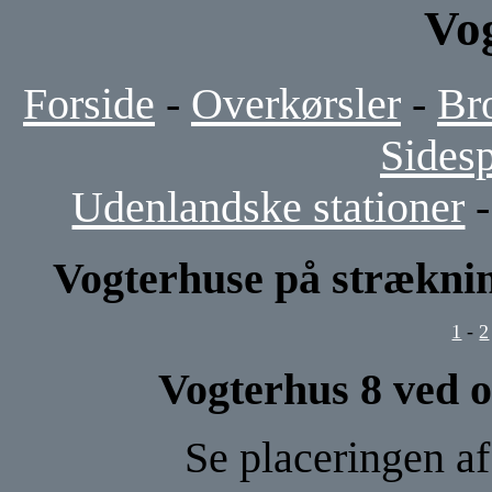
Vo
Forside
-
Overkørsler
-
Br
Sides
Udenlandske stationer
Vogterhuse på strækni
1
-
2
Vogterhus 8 ved o
Se placeringen a