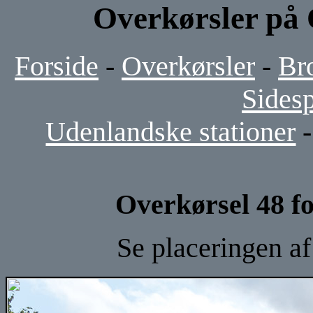
Overkørsler på
Forside
-
Overkørsler
-
Br
Sides
Udenlandske stationer
Overkørsel 48 f
Se placeringen a