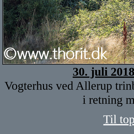
30. juli 201
Vogterhus ved Allerup trin
i retning 
Til to