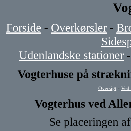
Vo
Forside
-
Overkørsler
-
Br
Sides
Udenlandske stationer
Vogterhuse på strækn
Oversigt
-
Ved 
Vogterhus ved All
Se placeringen a