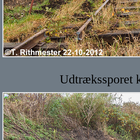
Udtrækssporet k