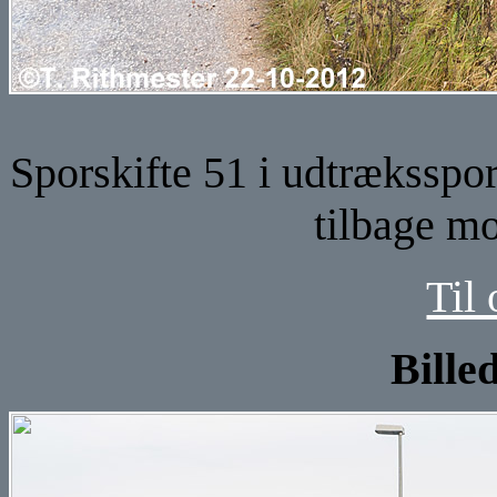
Sporskifte 51 i udtræksspor
tilbage mo
Til 
Bille