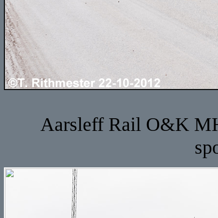
Aarsleff Rail O&K MH5
sp