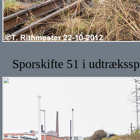
Sporskifte 51 i udtrækssp