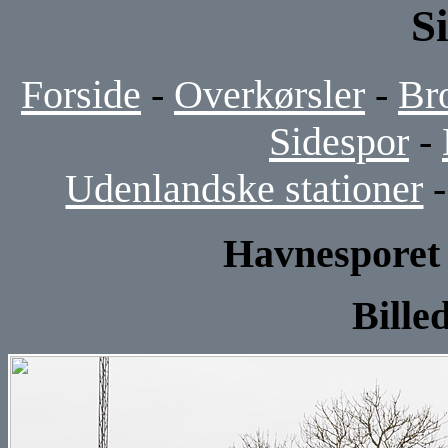
S
Forside
-
Overkørsler
-
Br
Sidespor
-
Udenlandske stationer
Havnesporet i
Bille