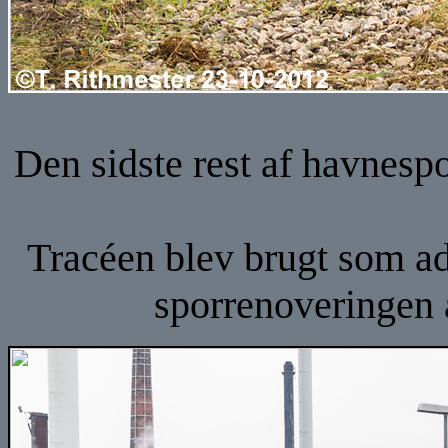
Den sidste rest af havnespo
Tracéen blev brugt som ad
sporrenoveringen a