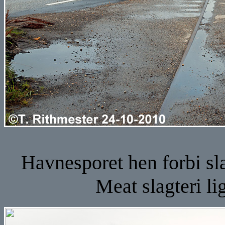
Havnesporet hen forbi sla
Meat slagteri lig