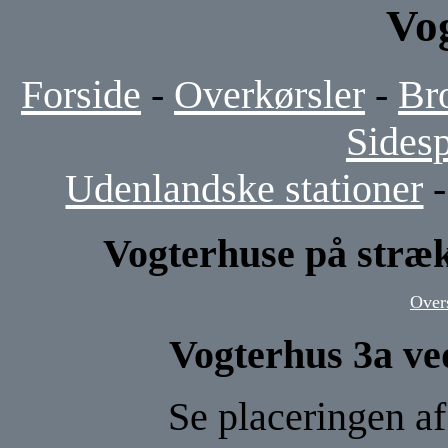
Vo
Forside
-
Overkørsler
-
Br
Sides
Udenlandske stationer
Vogterhuse på stræk
Over
Vogterhus 3a ve
Se placeringen a