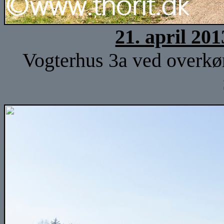
21. april 20
Vogterhus 3a ved overkør