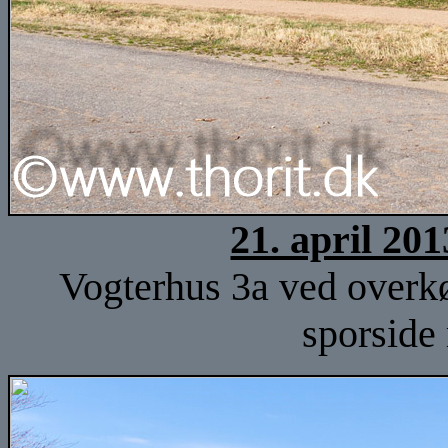
21. april 20
Vogterhus 3a ved overkør
sporside