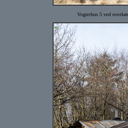
Vogterhus 5 ved overkør