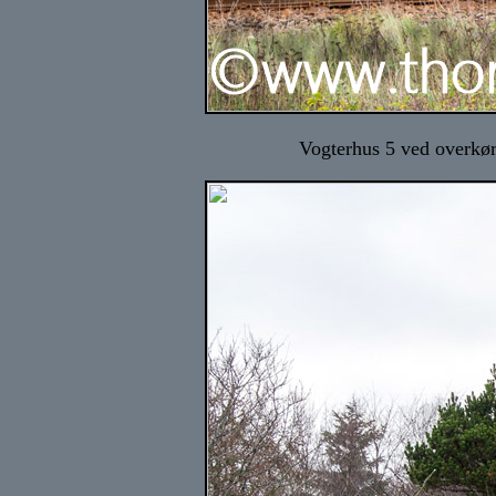
Vogterhus 5 ved overkør