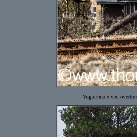
Vogterhus 5 ved overkør