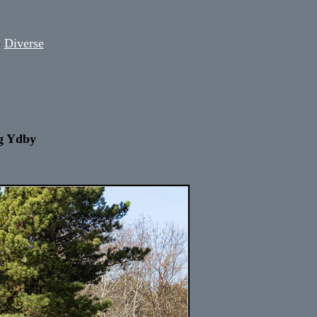
-
Diverse
og Ydby