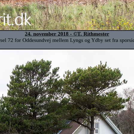
24. november 2018 - ©T. Rithmester
sel 72 for Oddesundvej mellem Lyngs og Ydby set fra sporsid