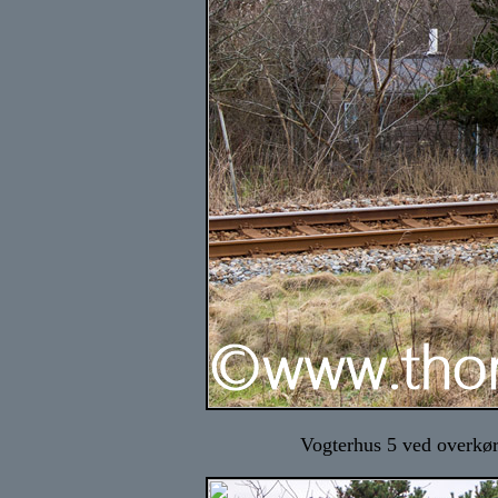
Vogterhus 5 ved overkør