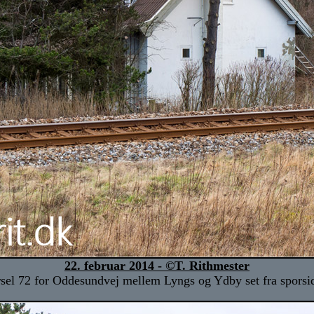
22. februar 2014 - ©T. Rithmester
sel 72 for Oddesundvej mellem Lyngs og Ydby set fra sporsid