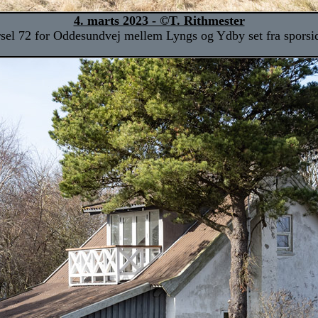
4. marts 2023 - ©T. Rithmester
sel 72 for Oddesundvej mellem Lyngs og Ydby set fra sporsid