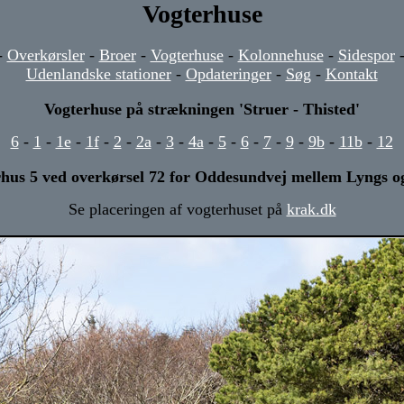
Vogterhuse
-
Overkørsler
-
Broer
-
Vogterhuse
-
Kolonnehuse
-
Sidespor
Udenlandske stationer
-
Opdateringer
-
Søg
-
Kontakt
Vogterhuse på strækningen 'Struer - Thisted'
6
-
1
-
1e
-
1f
-
2
-
2a
-
3
-
4a
-
5
-
6
-
7
-
9
-
9b
-
11b
-
12
hus 5 ved overkørsel 72 for Oddesundvej mellem Lyngs 
Se placeringen af vogterhuset på
krak.dk